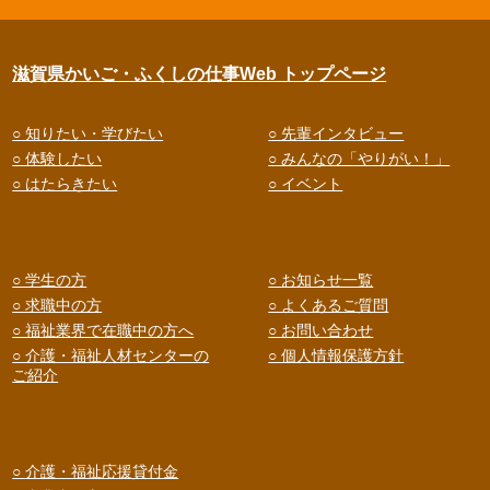
滋賀県かいご・ふくしの仕事Web トップページ
○ 知りたい・学びたい
○ 先輩インタビュー
○ 体験したい
○ みんなの「やりがい！」
○ はたらきたい
○ イベント
○ 学生の方
○ お知らせ一覧
○ 求職中の方
○ よくあるご質問
○ 福祉業界で在職中の方へ
○ お問い合わせ
○ 介護・福祉人材センターの
○ 個人情報保護方針
ご紹介
○ 介護・福祉応援貸付金