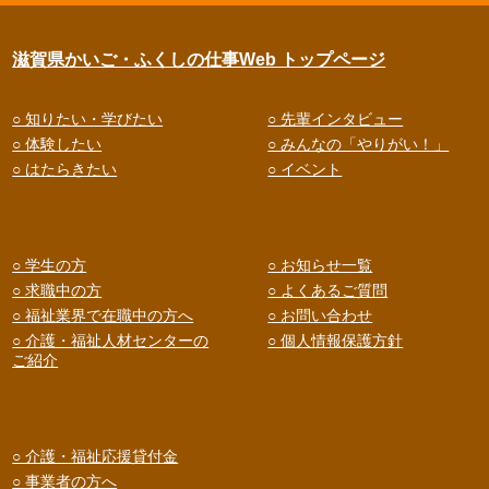
滋賀県かいご・ふくしの仕事Web トップページ
○ 知りたい・学びたい
○ 先輩インタビュー
○ 体験したい
○ みんなの「やりがい！」
○ はたらきたい
○ イベント
○ 学生の方
○ お知らせ一覧
○ 求職中の方
○ よくあるご質問
○ 福祉業界で在職中の方へ
○ お問い合わせ
○ 介護・福祉人材センターの
○ 個人情報保護方針
ご紹介
○ 介護・福祉応援貸付金
○ 事業者の方へ