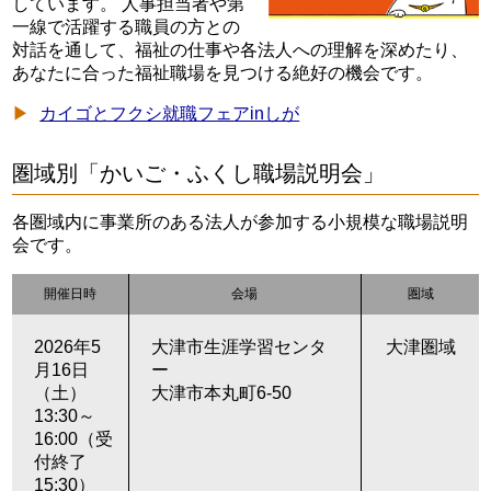
しています。 人事担当者や第
一線で活躍する職員の方との
対話を通して、福祉の仕事や各法人への理解を深めたり、
あなたに合った福祉職場を見つける絶好の機会です。
カイゴとフクシ就職フェアinしが
圏域別「かいご・ふくし職場説明会」
各圏域内に事業所のある法人が参加する小規模な職場説明
会です。
開催日時
会場
圏域
2026年5
大津市生涯学習センタ
大津圏域
月16日
ー
（土）
大津市本丸町6-50
13:30～
16:00（受
付終了
15:30）