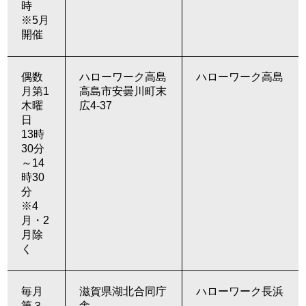
時
※5月
開催
偶数
ハローワーク高島
ハローワーク高島
月第1
高島市安曇川町末
木曜
広4-37
日
13時
30分
～14
時30
分
※4
月・2
月除
く
毎月
滋賀県湖北合同庁
ハローワーク長浜
第３
舎