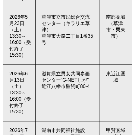
2026年5
草津市立市民総合交流
南部圏域
月23日
センター（キラリエ草
（草津
（土）
津）
市・栗東
13:30～
草津市大路二丁目1番35
市）
16:00（受
号
付終了
15:30）
2026年6
滋賀県立男女共同参画
東近江圏
月13日
センター“G-NETしが”
域
（土）
近江八幡市鷹飼町80-4
13:30～
16:00（受
付終了
15:30）
2026年7
湖南市共同福祉施設
甲賀圏域