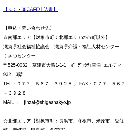
【ふく・楽CAFE申込書】
【申込・問い合わせ先】

☆南部エリア【対象市町：北部エリアの市町以外】

滋賀県社会福祉協議会　滋賀県介護・福祉人材センター　
くさつセンター

〒525-0032　草津市大路1-1-1　ｶﾞｰﾃﾞﾝｼﾃｨ草津･エルティ
932　3階

TEL：０７７－５６７－３９２５ ／ FAX：０７７－５６７
－３９２８

MAIL ：　jinzai@shigashakyo.jp

☆北部エリア【対象市町：長浜市、彦根市、米原市、愛荘