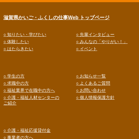
滋賀県かいご・ふくしの仕事Web トップページ
○ 知りたい・学びたい
○ 先輩インタビュー
○ 体験したい
○ みんなの「やりがい！」
○ はたらきたい
○ イベント
○ 学生の方
○ お知らせ一覧
○ 求職中の方
○ よくあるご質問
○ 福祉業界で在職中の方へ
○ お問い合わせ
○ 介護・福祉人材センターの
○ 個人情報保護方針
ご紹介
○ 介護・福祉応援貸付金
○ 事業者の方へ