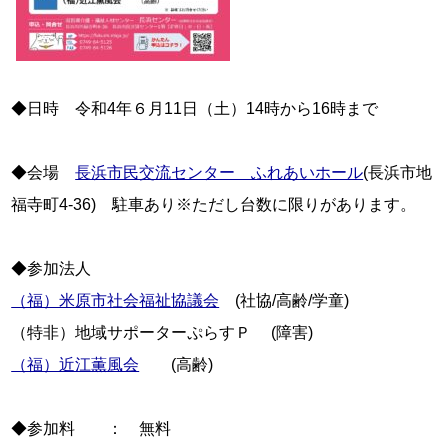
◆日時　令和4年６月11日（土）14時から16時まで

◆会場　
長浜市民交流センター　ふれあいホール
(長浜市地
福寺町4-36)　駐車あり※ただし台数に限りがあります。

（福）米原市社会福祉協議会
　(社協/高齢/学童)

（福）近江薫風会
　　(高齢)

◆参加料　　：　無料
