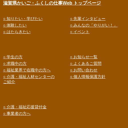
滋賀県かいご・ふくしの仕事Web トップページ
○ 知りたい・学びたい
○ 先輩インタビュー
○ 体験したい
○ みんなの「やりがい！」
○ はたらきたい
○ イベント
○ 学生の方
○ お知らせ一覧
○ 求職中の方
○ よくあるご質問
○ 福祉業界で在職中の方へ
○ お問い合わせ
○ 介護・福祉人材センターの
○ 個人情報保護方針
ご紹介
○ 介護・福祉応援貸付金
○ 事業者の方へ