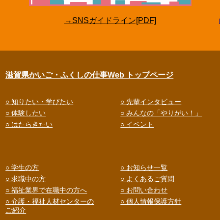
→SNSガイドライン[PDF]
滋賀県かいご・ふくしの仕事Web トップページ
○ 知りたい・学びたい
○ 先輩インタビュー
○ 体験したい
○ みんなの「やりがい！」
○ はたらきたい
○ イベント
○ 学生の方
○ お知らせ一覧
○ 求職中の方
○ よくあるご質問
○ 福祉業界で在職中の方へ
○ お問い合わせ
○ 介護・福祉人材センターの
○ 個人情報保護方針
ご紹介