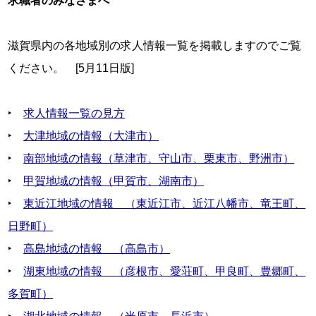
求職者のみなさまへ
滋賀県内の各地域別の求人情報一覧を掲載しますのでご覧
ください。　[5月11日版]

‣　
求人情報一覧の見方
‣　
大津地域の情報（大津市）
‣　
南部地域の情報（草津市、守山市、栗東市、野洲市）
‣　
甲賀地域の情報（甲賀市、湖南市）
‣　
東近江地域の情報　（東近江市、近江八幡市、竜王町、
日野町）
‣　
高島地域の情報　（高島市）
‣　
湖東地域の情報　（彦根市、愛荘町、甲良町、豊郷町、
多賀町）