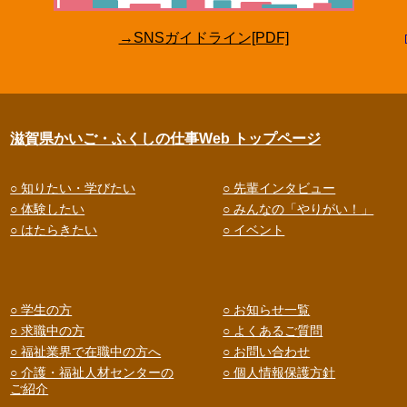
→SNSガイドライン[PDF]
滋賀県かいご・ふくしの仕事Web トップページ
○ 知りたい・学びたい
○ 先輩インタビュー
○ 体験したい
○ みんなの「やりがい！」
○ はたらきたい
○ イベント
○ 学生の方
○ お知らせ一覧
○ 求職中の方
○ よくあるご質問
○ 福祉業界で在職中の方へ
○ お問い合わせ
○ 介護・福祉人材センターの
○ 個人情報保護方針
ご紹介