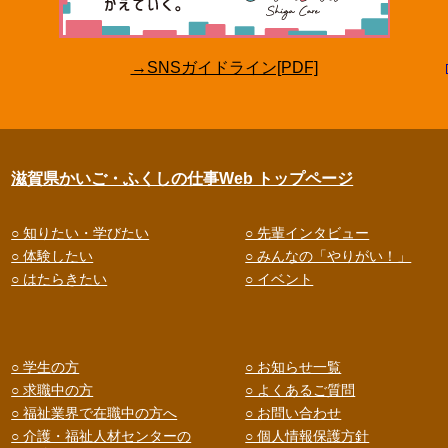
→SNSガイドライン[PDF]
滋賀県かいご・ふくしの仕事Web トップページ
○ 知りたい・学びたい
○ 先輩インタビュー
○ 体験したい
○ みんなの「やりがい！」
○ はたらきたい
○ イベント
○ 学生の方
○ お知らせ一覧
○ 求職中の方
○ よくあるご質問
○ 福祉業界で在職中の方へ
○ お問い合わせ
○ 介護・福祉人材センターの
○ 個人情報保護方針