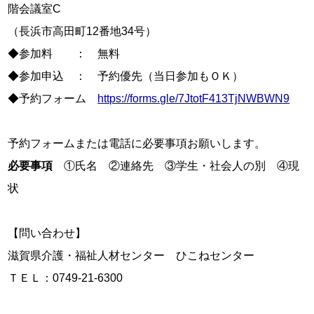
階会議室C

（長浜市高田町12番地34号）

◆参加料　　：　無料

◆参加申込　：　予約優先（当日参加もＯＫ）

◆予約フォーム　
https://forms.gle/7JtotF413TjNWBWN9
必要事項
　①氏名　②連絡先　③学生・社会人の別　④現
状

【問い合わせ】

滋賀県介護・福祉人材センター　ひこねセンター

ＴＥＬ：0749-21-6300
